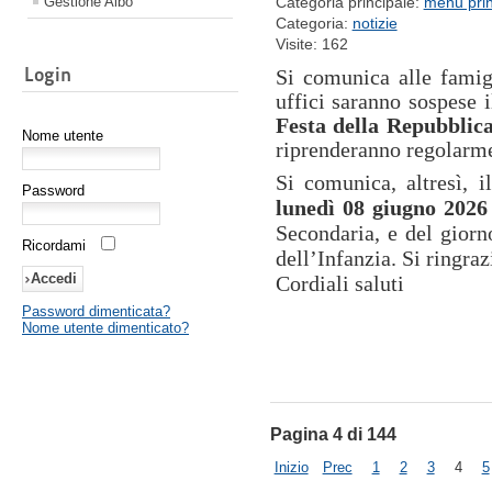
Gestione Albo
Categoria principale:
menu prin
Categoria:
notizie
Visite: 162
Login
Si comunica alle famigl
uffici saranno sospese 
Festa della Repubblic
Nome utente
riprenderanno regolarme
Si comunica, altresì, 
Password
lunedì 08 giugno 2026
Secondaria, e del gior
Ricordami
dell’Infanzia. Si ringraz
Cordiali saluti
Password dimenticata?
Nome utente dimenticato?
Pagina 4 di 144
Inizio
Prec
1
2
3
4
5