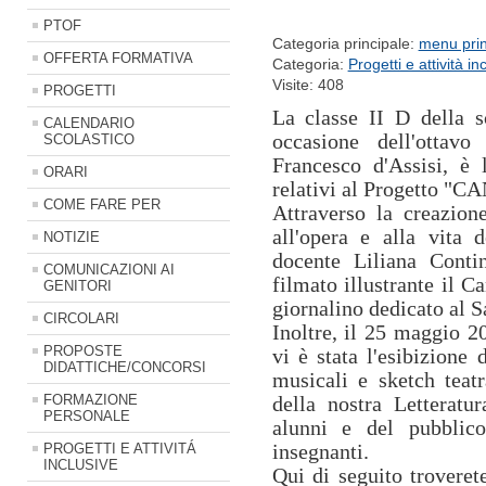
PTOF
Categoria principale:
menu prin
OFFERTA FORMATIVA
Categoria:
Progetti e attività in
Visite: 408
PROGETTI
La classe II D della s
CALENDARIO
occasione dell'ottav
SCOLASTICO
Francesco d'Assisi, è l
ORARI
relativi al Progetto 
COME FARE PER
Attraverso la creazione
all'opera e alla vita d
NOTIZIE
docente Liliana Conti
COMUNICAZIONI AI
filmato illustrante il C
GENITORI
giornalino dedicato al S
CIRCOLARI
Inoltre, il 25 maggio 20
PROPOSTE
vi è stata l'esibizione 
DIDATTICHE/CONCORSI
musicali e sketch teatr
FORMAZIONE
della nostra Letteratu
PERSONALE
alunni e del pubblico
insegnanti.
PROGETTI E ATTIVITÁ
INCLUSIVE
Qui di seguito troveret