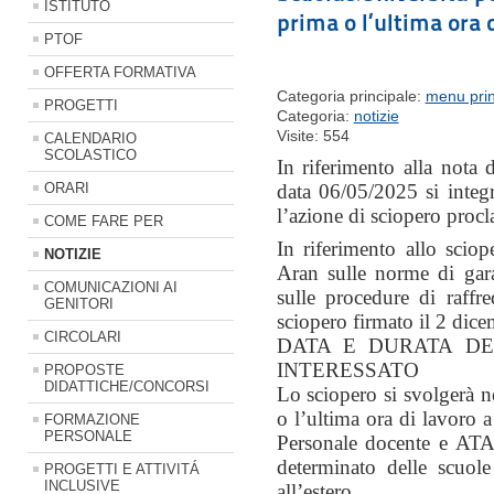
ISTITUTO
prima o l’ultima ora d
PTOF
OFFERTA FORMATIVA
Categoria principale:
menu prin
PROGETTI
Categoria:
notizie
Visite: 554
CALENDARIO
SCOLASTICO
In riferimento alla nota 
ORARI
data 06/05/2025 si integ
l’azione di sciopero procl
COME FARE PER
In riferimento allo sciop
NOTIZIE
Aran sulle norme di garan
COMUNICAZIONI AI
sulle procedure di raffr
GENITORI
sciopero firmato il 2 dic
CIRCOLARI
DATA E DURATA DE
INTERESSATO
PROPOSTE
DIDATTICHE/CONCORSI
Lo sciopero si svolgerà 
o l’ultima ora di lavoro a 
FORMAZIONE
PERSONALE
Personale docente e ATA
determinato delle scuol
PROGETTI E ATTIVITÁ
INCLUSIVE
all’estero.