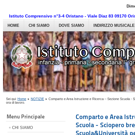
Dime
Istituto Comprensivo n°3-4 Oristano - Viale Diaz 83 09170 O
HOME
CHI SIAMO
DOVE SIAMO
INDIRIZZO MUSICALE
Sei qui:
Home
NOTIZIE
Comparto e Area Istruzione e Ricerca – Sezione Scuola - Sc
ora di lavoro.
Comparto e Area Istr
Menu Principale
Scuola - Sciopero br
CHI SIAMO
Scuola&Università pe