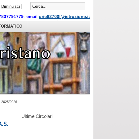
Diminuisci
07837791779- email
oric82700l@istruzione.it
NFORMATICO
 2025/2026
Ultime Circolari
.S.