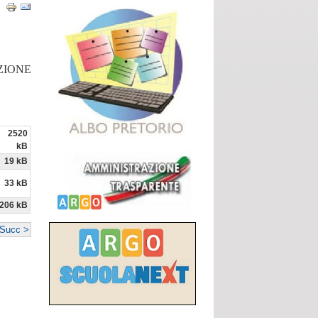
ZIONE
2520
kB
19 kB
33 kB
206 kB
Succ >