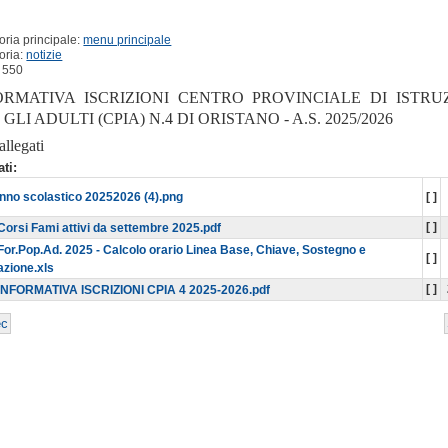
ria principale:
menu principale
oria:
notizie
: 550
ORMATIVA ISCRIZIONI CENTRO PROVINCIALE DI ISTRU
GLI ADULTI (CPIA) N.4 DI ORISTANO - A.S. 2025/2026
allegati
ati:
nno scolastico 20252026 (4).png
[ ]
[ ]
Corsi Fami attivi da settembre 2025.pdf
For.Pop.Ad. 2025 - Calcolo orario Linea Base, Chiave, Sostegno e
[ ]
azione.xls
[ ]
INFORMATIVA ISCRIZIONI CPIA 4 2025-2026.pdf
ec