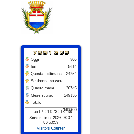
Oggi
906
Ieri
5614
Questa settimana
24254
Settimana passata
Questo mese
36745
Mese scorso
249156
Totale
7517986
7591209
Il tuo IP: 216.73.216.136
Server Time: 2026-08-07
03:53:59
Visitors Counter