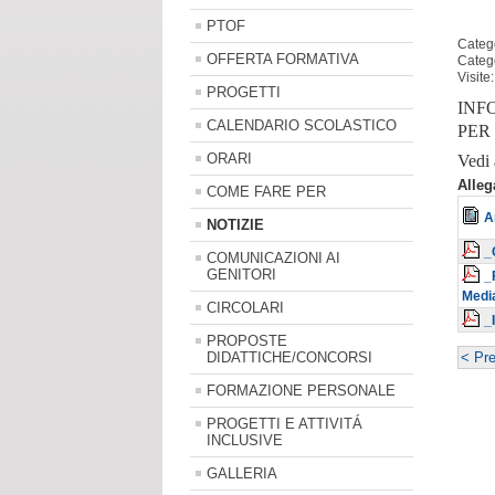
PTOF
Catego
OFFERTA FORMATIVA
Categ
Visite
PROGETTI
INF
CALENDARIO SCOLASTICO
PER 
ORARI
Vedi 
Alleg
COME FARE PER
A
NOTIZIE
_
COMUNICAZIONI AI
GENITORI
_
Medi
CIRCOLARI
_
PROPOSTE
DIDATTICHE/CONCORSI
< Pr
FORMAZIONE PERSONALE
PROGETTI E ATTIVITÁ
INCLUSIVE
GALLERIA