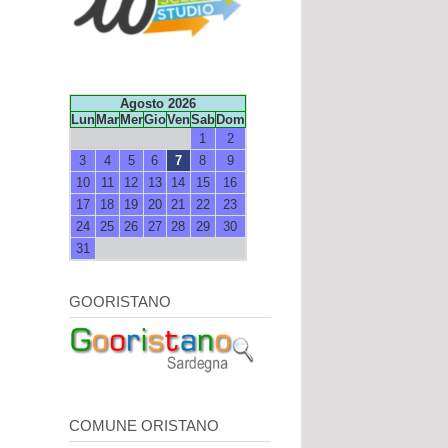
Agosto 2026
Lun
Mar
Mer
Gio
Ven
Sab
Dom
1
2
3
4
5
6
7
8
9
10
11
12
13
14
15
16
17
18
19
20
21
22
23
24
25
26
27
28
29
30
31
GOORISTANO
COMUNE ORISTANO