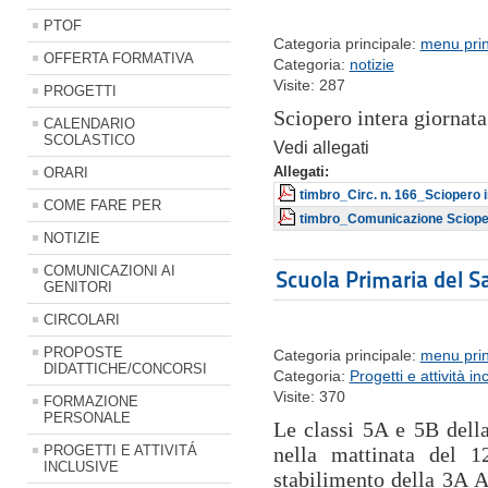
PTOF
Categoria principale:
menu prin
OFFERTA FORMATIVA
Categoria:
notizie
Visite: 287
PROGETTI
Sciopero intera giornat
CALENDARIO
SCOLASTICO
Vedi allegati
ORARI
Allegati:
timbro_Circ. n. 166_Sciopero i
COME FARE PER
timbro_Comunicazione Scioper
NOTIZIE
COMUNICAZIONI AI
Scuola Primaria del S
GENITORI
CIRCOLARI
PROPOSTE
Categoria principale:
menu prin
DIDATTICHE/CONCORSI
Categoria:
Progetti e attività in
Visite: 370
FORMAZIONE
PERSONALE
Le classi 5A e 5B dell
PROGETTI E ATTIVITÁ
nella mattinata del 1
INCLUSIVE
stabilimento della 3A A