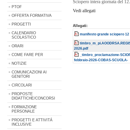
Sciopero intera giornata del 1
PTOF
Vedi allegati
OFFERTA FORMATIVA
PROGETTI
Allegati:
CALENDARIO
manifesto grande sciopero 12 
SCOLASTICO
timbro_m_pi.AOODRSA.REGIS
ORARI
2026.pdf
COME FARE PER
_timbro_proclamazione-SCI
febbraio-2026-COBAS-SCUOLA-
NOTIZIE
COMUNICAZIONI AI
GENITORI
CIRCOLARI
PROPOSTE
DIDATTICHE/CONCORSI
FORMAZIONE
PERSONALE
PROGETTI E ATTIVITÁ
INCLUSIVE